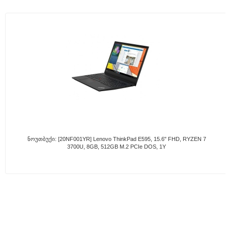
Ნოუთბუქი: [20NF001YR] Lenovo ThinkPad E595, 15.6" FHD, RYZEN 7
3700U, 8GB, 512GB M.2 PCIe DOS, 1Y