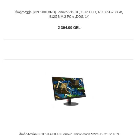
Ნოუთბუქი: [82C500FVRU] Lenovo V15-IIL, 15.6" FHD, I7-1065G7, 8GB,
512GB M.2 PCIe ,DOS, 1Y
2 394.00 GEL
Მონიტორი: [61C9KAT1EU] Lenovo ThinkVision S22e-19 21,5" 16:9