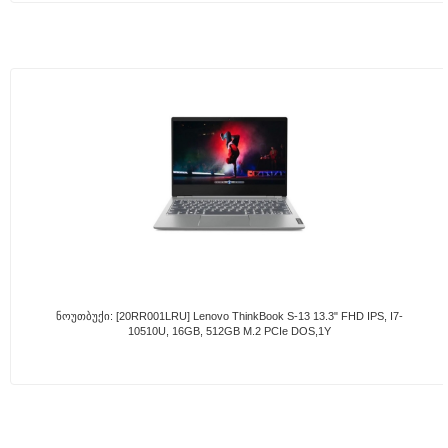
Ნოუთბუქი: [20RR001LRU] Lenovo ThinkBook S-13 13.3" FHD IPS, I7-
10510U, 16GB, 512GB M.2 PCIe DOS,1Y