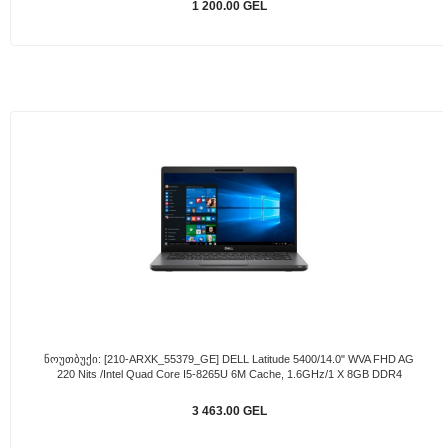
1 200.00 GEL
Ნოუთბუქი: [210-ARXK_55379_GE] DELL Latitude 5400/14.0" WVA FHD AG
220 Nits /Intel Quad Core I5-8265U 6M Cache, 1.6GHz/1 X 8GB DDR4
3 463.00 GEL