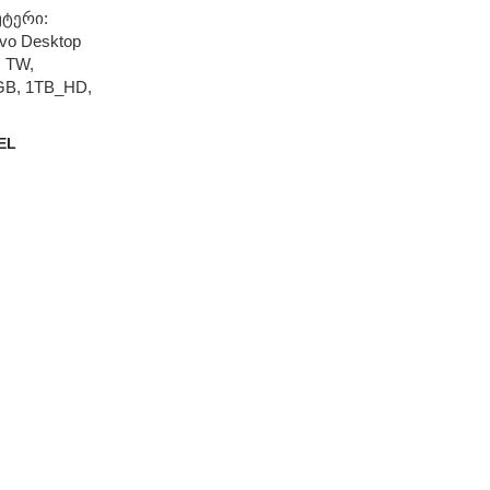
უტერი:
vo Desktop
 TW,
GB, 1TB_HD,
Y
GEL