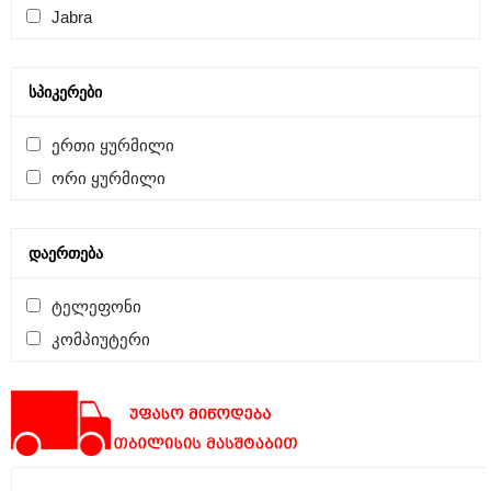
Jabra
ᲡᲞᲘᲙᲔᲠᲔᲑᲘ
ერთი ყურმილი
ორი ყურმილი
ᲓᲐᲔᲠᲗᲔᲑᲐ
ტელეფონი
კომპიუტერი