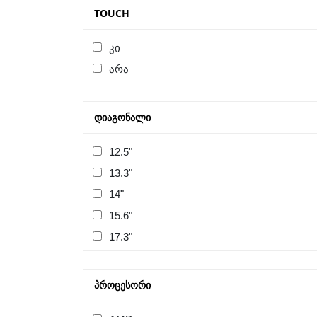
TOUCH
კი
არა
ᲓᲘᲐᲒᲝᲜᲐᲚᲘ
12.5"
13.3"
14"
15.6"
17.3"
ᲞᲠᲝᲪᲔᲡᲝᲠᲘ