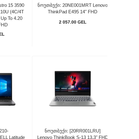
tro 15 3590
Ნოუთბუქი: 20NE001MRT Lenovo
0210U (4C/4T
ThinkPad E495 14" FHD
Up To 4.20
2 057.00 GEL
 FHD
GEL
210-
Ნოუთბუქი: [20RR001LRU]
LL Latitude
Lenovo ThinkBook S-13 13.3" FHD