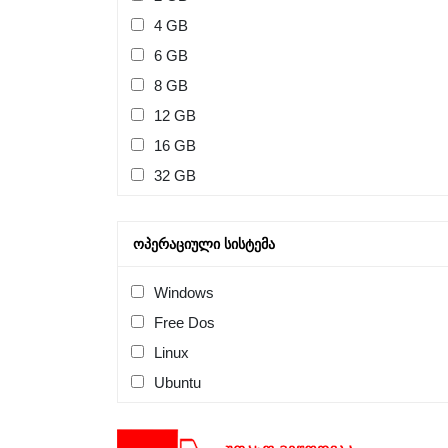
4 GB
6 GB
8 GB
12 GB
16 GB
32 GB
ᲝᲞᲔᲠᲐᲪᲘᲣᲚᲘ ᲡᲘᲡᲢᲔᲛᲐ
Windows
Free Dos
Linux
Ubuntu