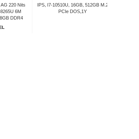
 AG 220 Nits
IPS, I7-10510U, 16GB, 512GB M.2
5-8265U 6M
PCIe DOS,1Y
X 8GB DDR4
GEL