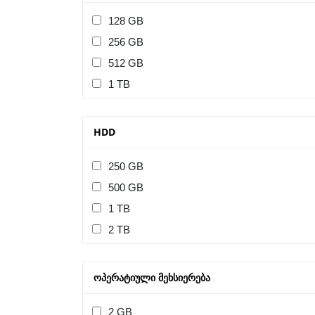
128 GB
256 GB
512 GB
1 TB
HDD
250 GB
500 GB
1 TB
2 TB
ᲝᲞᲔᲠᲐᲢᲘᲣᲚᲘ ᲛᲔᲮᲡᲘᲔᲠᲔᲑᲐ
2 GB