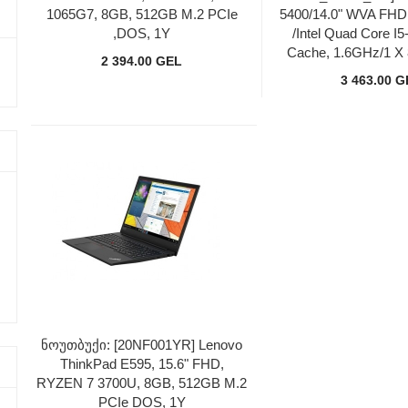
1065G7, 8GB, 512GB M.2 PCIe
5400/14.0" WVA FHD
,DOS, 1Y
/Intel Quad Core I
Cache, 1.6GHz/1 
2 394.00 GEL
3 463.00 
Ნოუთბუქი: [20NF001YR] Lenovo
ThinkPad E595, 15.6" FHD,
RYZEN 7 3700U, 8GB, 512GB M.2
PCIe DOS, 1Y