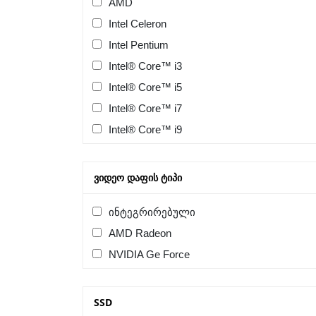
AMD
Intel Celeron
Intel Pentium
Intel® Core™ i3
Intel® Core™ i5
Intel® Core™ i7
Intel® Core™ i9
ᲕᲘᲓᲔᲝ ᲓᲐᲤᲘᲡ ᲢᲘᲞᲘ
ინტეგრირებული
AMD Radeon
NVIDIA Ge Force
SSD