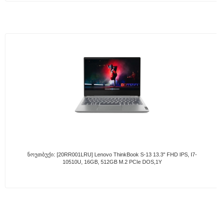
Ნოუთბუქი: [20RR001LRU] Lenovo ThinkBook S-13 13.3" FHD IPS, I7-
10510U, 16GB, 512GB M.2 PCIe DOS,1Y