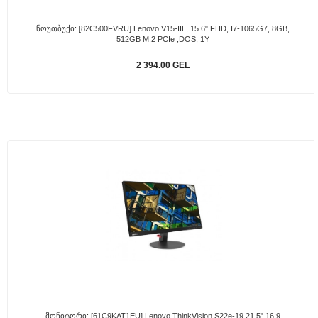
Ნოუთბუქი: [82C500FVRU] Lenovo V15-IIL, 15.6" FHD, I7-1065G7, 8GB,
512GB M.2 PCIe ,DOS, 1Y
2 394.00 GEL
Მონიტორი: [61C9KAT1EU] Lenovo ThinkVision S22e-19 21,5" 16:9