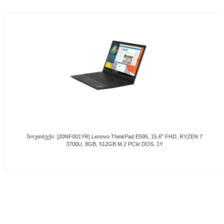
Ნოუთბუქი: [20NF001YR] Lenovo ThinkPad E595, 15.6" FHD, RYZEN 7
3700U, 8GB, 512GB M.2 PCIe DOS, 1Y