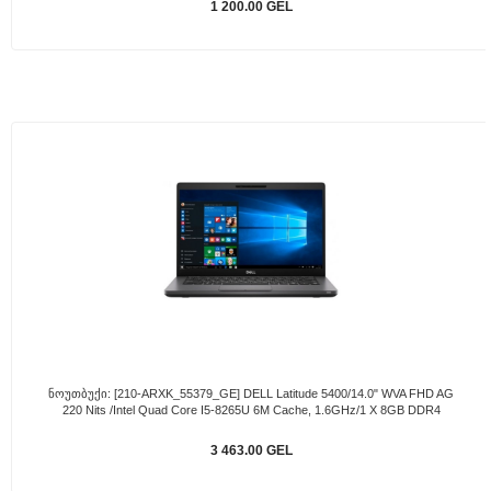
1 200.00 GEL
Ნოუთბუქი: [210-ARXK_55379_GE] DELL Latitude 5400/14.0" WVA FHD AG
220 Nits /Intel Quad Core I5-8265U 6M Cache, 1.6GHz/1 X 8GB DDR4
3 463.00 GEL